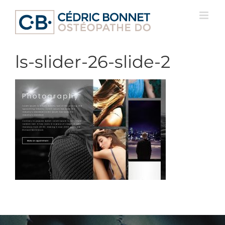
Passer
au
contenu
ls-slider-26-slide-2