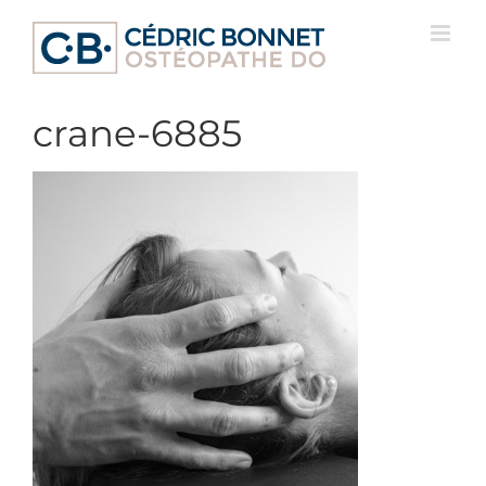
Passer
au
contenu
crane-6885