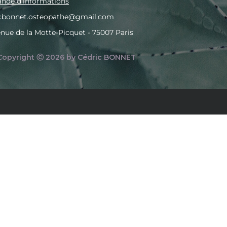
de d'informations
icbonnet.osteopathe@gmail.com
enue de la Motte-Picquet - 75007 Paris
Copyright Ⓒ 2026 by Cédric BONNET