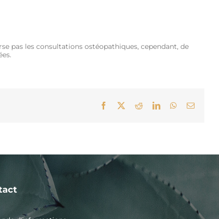
HE
OSTÉO PRATIQUE
NEWS
ME CONTACTER
rse pas les consultations ostéopathiques, cependant, de
ées.
Facebook
X
Reddit
LinkedIn
WhatsApp
Email
tact