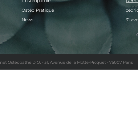
L'ostéopathie
Deman
Ostéo Pratique
cedr
News
31 av
net Ostéopathe D.O. - 31, Avenue de la Motte-Picquet - 75007 Paris