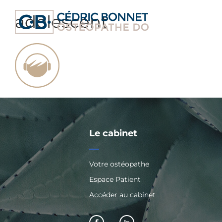
Passer
au
adolescent
contenu
Le cabinet
Votre ostéopathe
Espace Patient
Accéder au cabinet