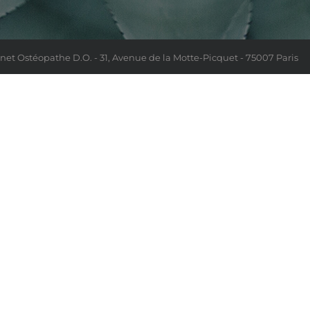
net Ostéopathe D.O. - 31, Avenue de la Motte-Picquet - 75007 Paris