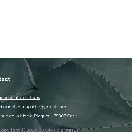
HE
OSTÉO PRATIQUE
NEWS
ME CONTACTER
tact
de d'informations
icbonnet.osteopathe@gmail.com
enue de la Motte-Picquet - 75007 Paris
Copyright Ⓒ 2026 by Cédric BONNET