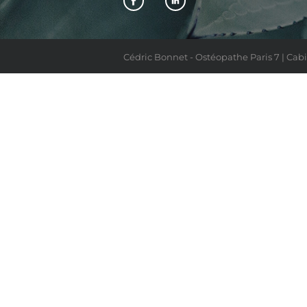
Cédric Bonnet - Ostéopathe Paris 7 | Cabi