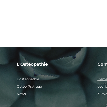
L’OSTÉOPATHIE
VOTRE OSTÉOPAT
L'Ostéopathie
Con
L'ostéopathie
Deman
Ostéo Pratique
cedr
News
31 av