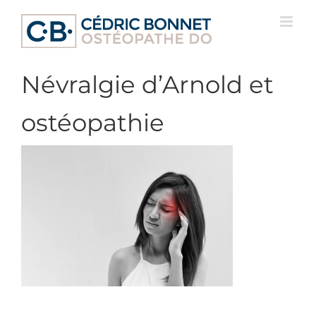
Passer
au
contenu
Névralgie d’Arnold et
ostéopathie