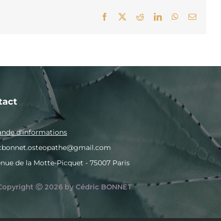
Facebook
X
Reddit
LinkedIn
WhatsApp
Email
tact
de d'informations
icbonnet.osteopathe@gmail.com
enue de la Motte-Picquet - 75007 Paris
Copyright Ⓒ 2026 by Cédric BONNET