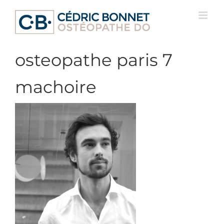
Passer
au
contenu
osteopathe paris 7
machoire