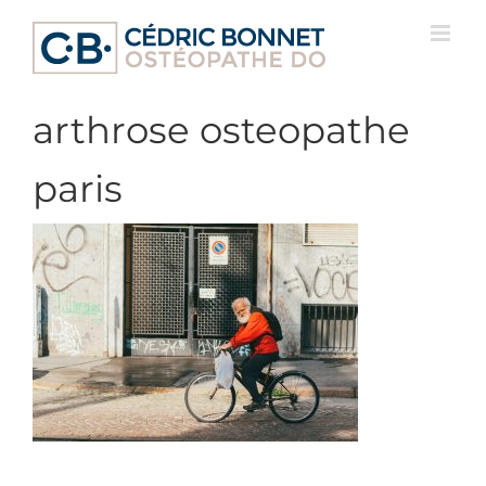
Passer
au
contenu
arthrose osteopathe
paris