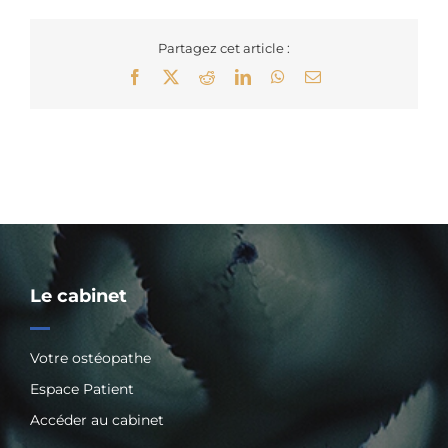
Partagez cet article :
Facebook
X
Reddit
LinkedIn
WhatsApp
Email
Le cabinet
Votre ostéopathe
Espace Patient
Accéder au cabinet