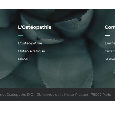
L'Ostéopathie
Con
L'ostéopathie
Deman
Ostéo Pratique
cedr
News
31 av
net Ostéopathe D.O. - 31, Avenue de la Motte-Picquet - 75007 Paris