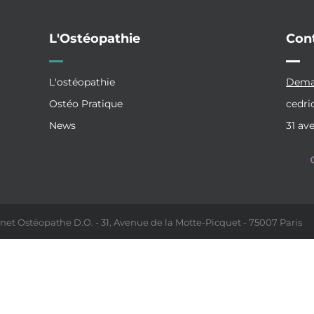
L'Ostéopathie
Con
L'ostéopathie
Deman
Ostéo Pratique
cedr
News
31 av
net Ostéopathe D.O. - 31, Avenue de la Motte-Picquet - 75007 Paris