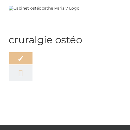
Passer
au
contenu
cruralgie ostéo
éopathie
✓