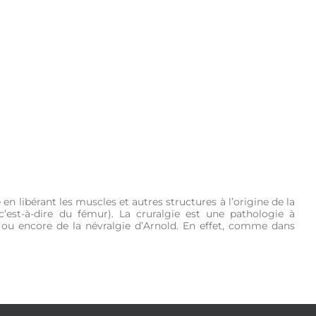
HE
OSTÉO PRATIQUE
NEWS
ME CONTACTER
en libérant les muscles et autres structures à l’origine de la
’est-à-dire du fémur). La cruralgie est une pathologie à
ue ou encore de la névralgie d’Arnold. En effet, comme dans