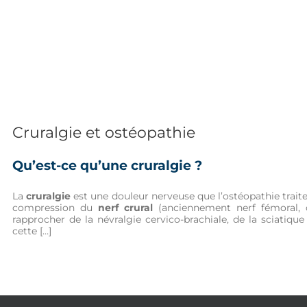
L’OSTÉOPATHIE
VOTRE OSTÉOPAT
Cruralgie et ostéopathie
Qu’est-ce qu’une cruralgie ?
La
cruralgie
est une douleur nerveuse que l’ostéopathie traite 
compression du
nerf crural
(anciennement nerf fémoral, c
rapprocher de la névralgie cervico-brachiale, de la sciatiq
cette […]