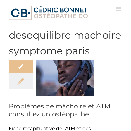
Passer
au
contenu
desequilibre machoire
symptome paris
✓
es de mâchoire
 : consultez un
stéopathe
eur
Mâchoire
Problèmes de mâchoire et ATM :
consultez un ostéopathe
Fiche récapitulative de l’ATM et des