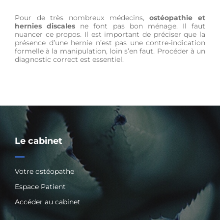
Pour de très nombreux médecins,
ostéopathie et
hernies discales
ne font pas bon ménage. Il faut
nuancer ce propos. Il est important de préciser que la
présence d’une hernie n’est pas une contre-indication
formelle à la manipulation, loin s’en faut. Procéder à un
diagnostic correct est essentiel.
Le cabinet
Votre ostéopathe
Espace Patient
Accéder au cabinet