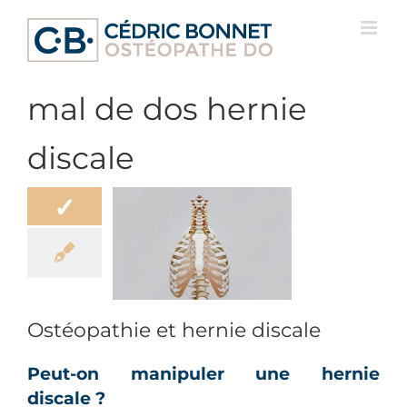
Passer
au
contenu
mal de dos hernie
discale
✓
athie et hernie
discale
Douleur
Ostéopathie et hernie discale
Peut-on manipuler une hernie
discale ?