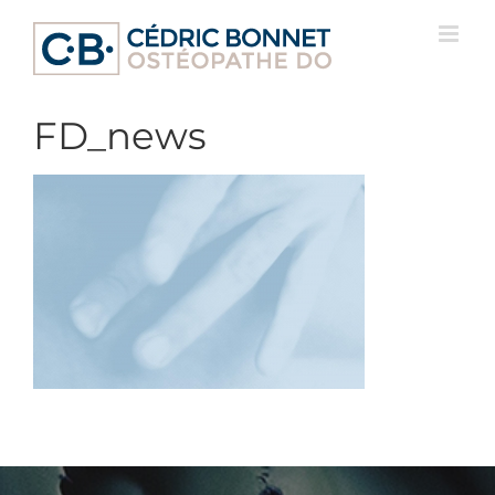
Passer
au
contenu
FD_news