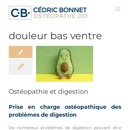
Passer
au
contenu
douleur bas ventre
✓
éopathie et
digestion
ation
Bien-être
Douleur
Ostéopathie et digestion
Prise en charge ostéopathique des
problèmes de digestion
De nombreux problèmes de digestion peuvent être