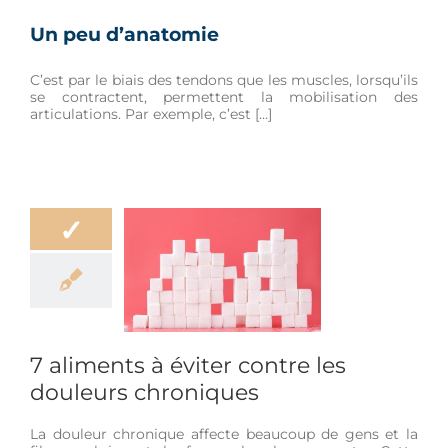
Un peu d’anatomie
C’est par le biais des tendons que les muscles, lorsqu’ils
se contractent, permettent la mobilisation des
articulations. Par exemple, c’est […]
✓
ments à éviter
e les douleurs
hroniques
ation
Bien-être
r
Hygiène de vie
7 aliments à éviter contre les
douleurs chroniques
La douleur chronique affecte beaucoup de gens et la