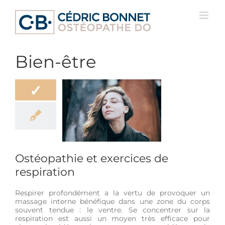
Passer
au
contenu
Bien-être
✓
éopathie et
s de respiration
Bien-être
Ostéopathie et exercices de
respiration
Respirer profondément a la vertu de provoquer un
massage interne bénéfique dans une zone du corps
souvent tendue : le ventre. Se concentrer sur la
respiration est aussi un moyen très efficace pour