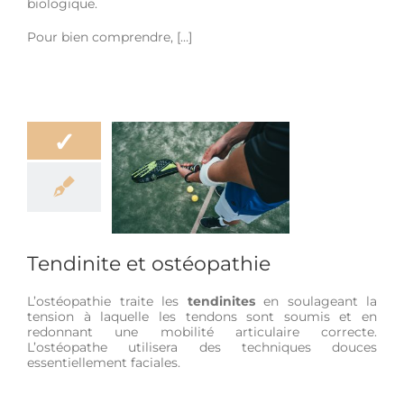
biologique.
Pour bien comprendre, […]
✓
ndinite et
stéopathie
être
Douleur
e de vie
Sport
Tendinite et ostéopathie
L’ostéopathie traite les
tendinites
en soulageant la
tension à laquelle les tendons sont soumis et en
redonnant une mobilité articulaire correcte.
L’ostéopathe utilisera des techniques douces
essentiellement faciales.