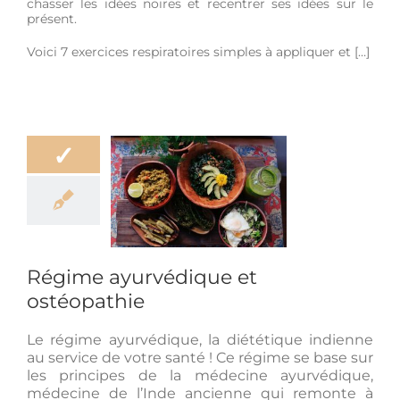
chasser les idées noires et recentrer ses idées sur le
présent.
Voici 7 exercices respiratoires simples à appliquer et […]
✓
ayurvédique et
stéopathie
ation
Bien-être
giène de vie
Régime ayurvédique et
ostéopathie
Le régime ayurvédique, la diététique indienne
au service de votre santé ! Ce régime se base sur
les principes de la médecine ayurvédique,
médecine de l’Inde ancienne qui remonte à