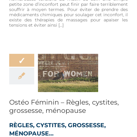
petite zone d’inconfort peut finir par faire terriblement
souffrir à moyen termes. Pour éviter de prendre des
médicaments chimiques pour soulager cet inconfort, il
existe des thérapies de massages pour apaiser les
tensions et éviter ainsi […]
✓
éminin – Règles,
tes, grossesse,
énopause
être
Douleur
e enceinte et
ouveau-né
Ostéo Féminin – Règles, cystites,
grossesse, ménopause
RÈGLES, CYSTITES, GROSSESSE,
MÉNOPAUSE…