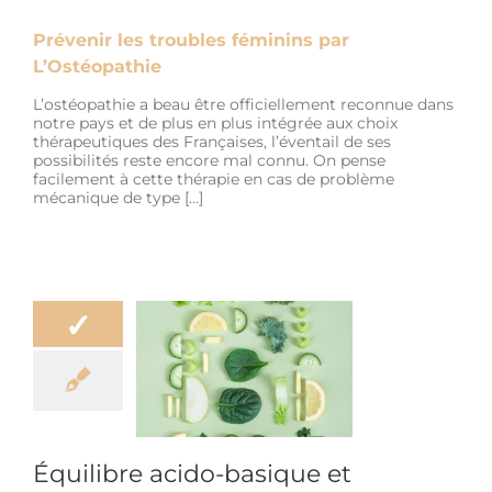
Prévenir les troubles féminins par
L’Ostéopathie
L’ostéopathie a beau être officiellement reconnue dans
notre pays et de plus en plus intégrée aux choix
thérapeutiques des Françaises, l’éventail de ses
possibilités reste encore mal connu. On pense
facilement à cette thérapie en cas de problème
mécanique de type […]
✓
libre acido-
 et Ostéopathie
ation
Bien-être
r
Hygiène de vie
Life Style
Équilibre acido-basique et