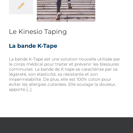
inesio Taping
re
Douleur
Sport
Le Kinesio Taping
La bande K-Tape
La bande K-Tape est une solution nouvelle utilisée par
le corps médical pour traiter et prévenir les blessures
communes. La bande de K-tape se caractérise par sa
légèreté, son élasticité, sa résistante et son
imperméabilité. De plus, elle est 100% coton pour
éviter les allergies cutanées. Elle soulage la douleur,
apporte […]