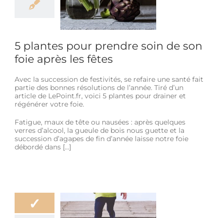
e son foie après
les fêtes
tre
Douleur
Life
Style
5 plantes pour prendre soin de son
foie après les fêtes
Avec la succession de festivités, se refaire une santé fait
partie des bonnes résolutions de l’année. Tiré d’un
article de LePoint.fr, voici 5 plantes pour drainer et
régénérer votre foie.
Fatigue, maux de tête ou nausées : après quelques
verres d’alcool, la gueule de bois nous guette et la
succession d’agapes de fin d’année laisse notre foie
débordé dans […]
✓