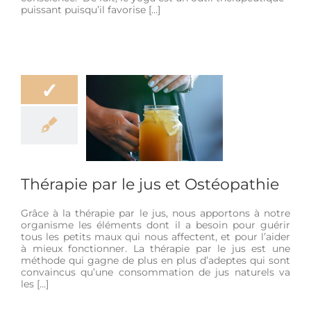
puissant puisqu’il favorise […]
✓
ie par le jus et
téopathie
ation
Bien-être
 de vie
Life Style
Thérapie par le jus et Ostéopathie
Grâce à la thérapie par le jus, nous apportons à notre
organisme les éléments dont il a besoin pour guérir
tous les petits maux qui nous affectent, et pour l’aider
à mieux fonctionner. La thérapie par le jus est une
méthode qui gagne de plus en plus d’adeptes qui sont
convaincus qu’une consommation de jus naturels va
les […]