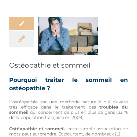
✓
éopathie et
sommeil
re
Hygiène de vie
Ostéopathie et sommeil
Pourquoi traiter le sommeil en
ostéopathie ?
L’ostéopathie est une méthode naturelle qui s’avère
très efficace dans le traitement des
troubles du
sommeil
qui concernent de plus en plus de gens (32 %
de la population française en 2009).
Ostéopathie et sommeil
, cette simple association de
mots peut surprendre. Et pourtant, de nombreux […]