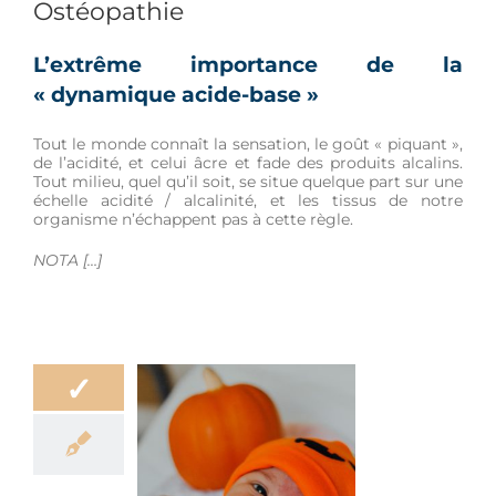
Ostéopathie
L’extrême importance de la
« dynamique acide-base »
Tout le monde connaît la sensation, le goût « piquant »,
de l’acidité, et celui âcre et fade des produits alcalins.
Tout milieu, quel qu’il soit, se situe quelque part sur une
échelle acidité / alcalinité, et les tissus de notre
organisme n’échappent pas à cette règle.
NOTA […]
✓
opathie pour le
ouveau-né
être
Douleur
e enceinte et