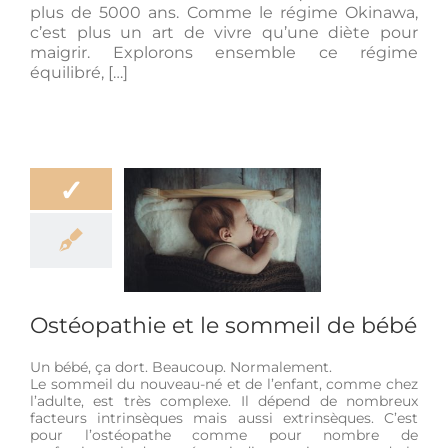
plus de 5000 ans. Comme le régime Okinawa,
c’est plus un art de vivre qu’une diète pour
maigrir. Explorons ensemble ce régime
équilibré, […]
✓
opathie et le
eil de bébé
-être
Femme
e et nouveau-né
Ostéopathie et le sommeil de bébé
Un bébé, ça dort. Beaucoup. Normalement.
Le sommeil du nouveau-né et de l’enfant, comme chez
l’adulte, est très complexe. Il dépend de nombreux
facteurs intrinsèques mais aussi extrinsèques. C’est
pour l’ostéopathe comme pour nombre de