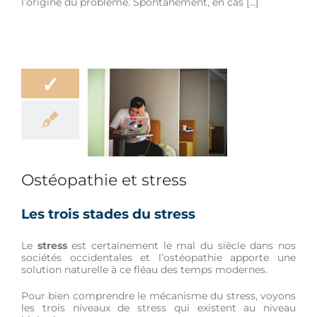
l’origine du problème. Spontanément, en cas […]
✓
athie et stress
être
Douleur
de vie
Mâchoire
Sport
Ostéopathie et stress
Les trois stades du stress
Le
stress
est certainement le mal du siècle dans nos
sociétés occidentales et l’ostéopathie apporte une
solution naturelle à ce fléau des temps modernes.
Pour bien comprendre le mécanisme du stress, voyons
les trois niveaux de stress qui existent au niveau