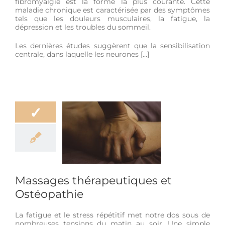
fibromyalgie est la forme la plus courante. Cette
maladie chronique est caractérisée par des symptômes
tels que les douleurs musculaires, la fatigue, la
dépression et les troubles du sommeil.
Les dernières études suggèrent que la sensibilisation
centrale, dans laquelle les neurones […]
✓
Massages
apeutiques et
téopathie
être
Douleur
giène de vie
Massages thérapeutiques et
Ostéopathie
La fatigue et le stress répétitif met notre dos sous de
nombreuses tensions du matin au soir. Une simple