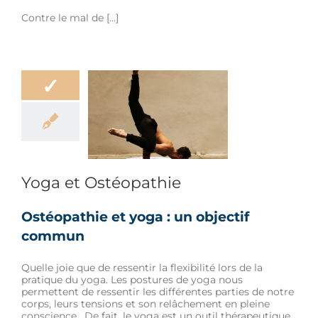
Contre le mal de […]
✓
et Ostéopathie
e
Hygiène de vie
e Style
Sport
Yoga et Ostéopathie
Ostéopathie et yoga : un objectif
commun
Quelle joie que de ressentir la flexibilité lors de la
pratique du yoga. Les postures de yoga nous
permettent de ressentir les différentes parties de notre
corps, leurs tensions et son relâchement en pleine
conscience. De fait, le yoga est un outil thérapeutique