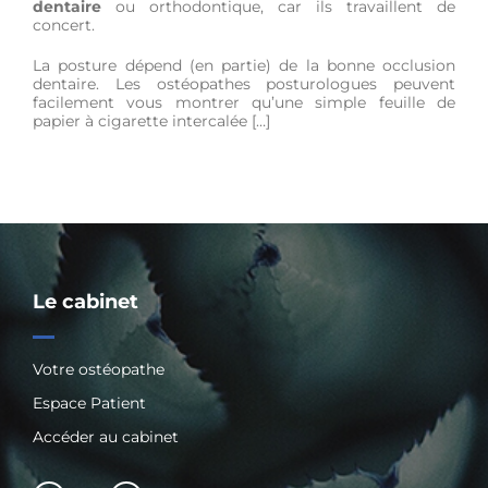
dentaire
ou orthodontique, car ils travaillent de
concert.
La posture dépend (en partie) de la bonne occlusion
dentaire. Les ostéopathes posturologues peuvent
facilement vous montrer qu’une simple feuille de
papier à cigarette intercalée […]
Le cabinet
Votre ostéopathe
Espace Patient
Accéder au cabinet