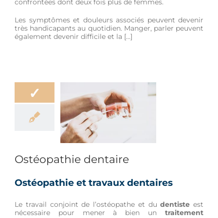
confrontées dont deux fois plus de femmes.
Les symptômes et douleurs associés peuvent devenir
très handicapants au quotidien. Manger, parler peuvent
également devenir difficile et la […]
✓
athie dentaire
eur
Mâchoire
Ostéopathie dentaire
Ostéopathie et travaux dentaires
Le travail conjoint de l’ostéopathe et du
dentiste
est
nécessaire pour mener à bien un
traitement