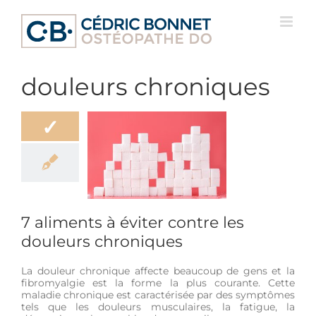
Passer
au
contenu
douleurs chroniques
✓
ments à éviter
e les douleurs
hroniques
ation
Bien-être
r
Hygiène de vie
7 aliments à éviter contre les
douleurs chroniques
La douleur chronique affecte beaucoup de gens et la
fibromyalgie est la forme la plus courante. Cette
maladie chronique est caractérisée par des symptômes
tels que les douleurs musculaires, la fatigue, la