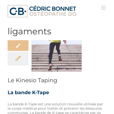
Passer
au
contenu
ligaments
✓
inesio Taping
re
Douleur
Sport
Le Kinesio Taping
La bande K-Tape
La bande K-Tape est une solution nouvelle utilisée par
le corps médical pour traiter et prévenir les blessures
communes. La bande de K-tape se caractérise par sa