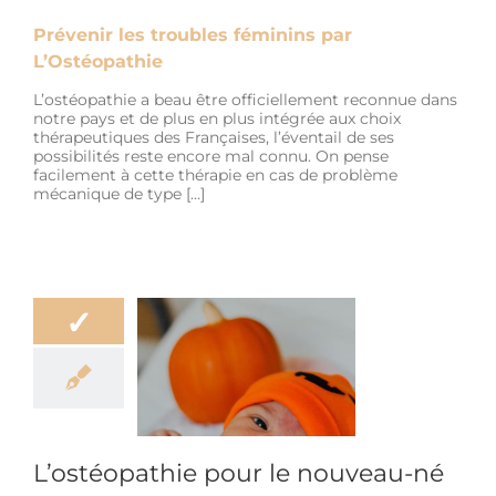
Prévenir les troubles féminins par
L’Ostéopathie
L’ostéopathie a beau être officiellement reconnue dans
notre pays et de plus en plus intégrée aux choix
thérapeutiques des Françaises, l’éventail de ses
possibilités reste encore mal connu. On pense
facilement à cette thérapie en cas de problème
mécanique de type […]
✓
opathie pour le
ouveau-né
être
Douleur
e enceinte et
ouveau-né
L’ostéopathie pour le nouveau-né