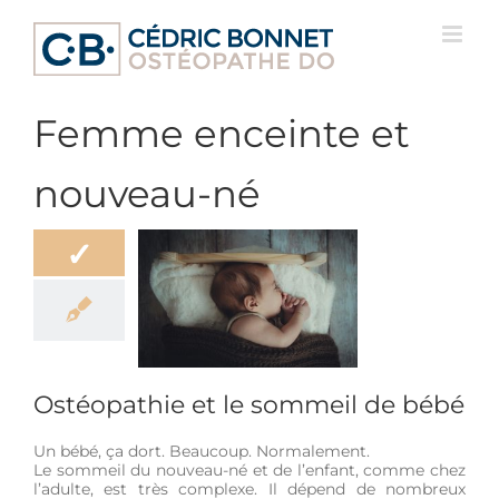
Passer
au
contenu
Femme enceinte et
nouveau-né
✓
opathie et le
eil de bébé
-être
Femme
e et nouveau-né
Ostéopathie et le sommeil de bébé
Un bébé, ça dort. Beaucoup. Normalement.
Le sommeil du nouveau-né et de l’enfant, comme chez
l’adulte, est très complexe. Il dépend de nombreux