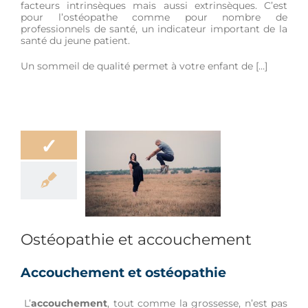
facteurs intrinsèques mais aussi extrinsèques. C’est
pour l’ostéopathe comme pour nombre de
professionnels de santé, un indicateur important de la
santé du jeune patient.
Un sommeil de qualité permet à votre enfant de […]
✓
éopathie et
couchement
leur
Femme
e et nouveau-né
Ostéopathie et accouchement
Accouchement et ostéopathie
L’
accouchement
, tout comme la grossesse, n’est pas