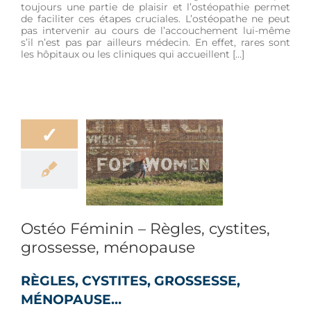
toujours une partie de plaisir et l’ostéopathie permet
de faciliter ces étapes cruciales. L’ostéopathe ne peut
pas intervenir au cours de l’accouchement lui-même
s’il n’est pas par ailleurs médecin. En effet, rares sont
les hôpitaux ou les cliniques qui accueillent […]
✓
éminin – Règles,
tes, grossesse,
énopause
être
Douleur
e enceinte et
ouveau-né
Ostéo Féminin – Règles, cystites,
grossesse, ménopause
RÈGLES, CYSTITES, GROSSESSE,
MÉNOPAUSE…