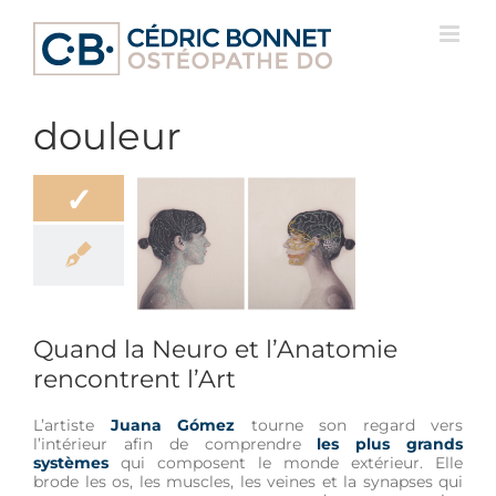
Passer
au
contenu
douleur
✓
d la Neuro et
mie rencontrent
l’Art
Life Style
Quand la Neuro et l’Anatomie
rencontrent l’Art
L’artiste
Juana Gómez
tourne son regard vers
l’intérieur afin de comprendre
les plus grands
systèmes
qui composent le monde extérieur. Elle
brode les os, les muscles, les veines et la synapses qui