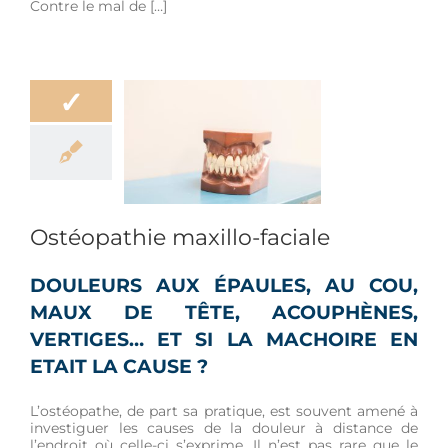
Contre le mal de […]
✓
athie maxillo-
faciale
Douleur
Ostéopathie maxillo-faciale
DOULEURS AUX ÉPAULES, AU COU,
MAUX DE TÊTE, ACOUPHÈNES,
VERTIGES… ET SI LA MACHOIRE EN
ETAIT LA CAUSE ?
L’ostéopathe, de part sa pratique, est souvent amené à
investiguer les causes de la douleur à distance de
l’endroit où celle-ci s’exprime. Il n’est pas rare que le