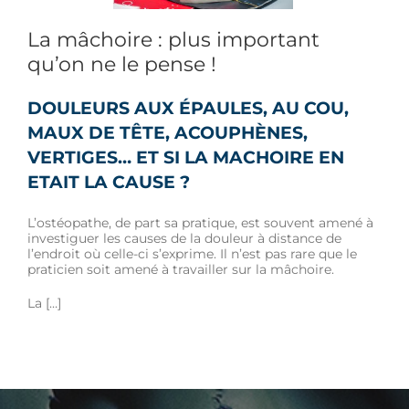
eur
Mâchoire
La mâchoire : plus important
qu’on ne le pense !
DOULEURS AUX ÉPAULES, AU COU,
MAUX DE TÊTE, ACOUPHÈNES,
VERTIGES… ET SI LA MACHOIRE EN
ETAIT LA CAUSE ?
L’ostéopathe, de part sa pratique, est souvent amené à
investiguer les causes de la douleur à distance de
l’endroit où celle-ci s’exprime. Il n’est pas rare que le
praticien soit amené à travailler sur la mâchoire.
La […]