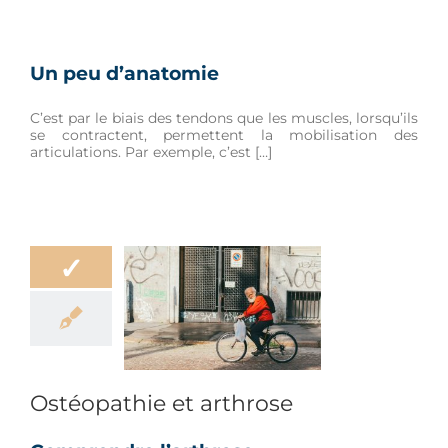
Un peu d’anatomie
C’est par le biais des tendons que les muscles, lorsqu’ils
se contractent, permettent la mobilisation des
articulations. Par exemple, c’est […]
✓
thie et arthrose
r
Hygiène de vie
Ostéopathie et arthrose