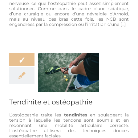
nerveuse, ce que l’ostéopathie peut assez simplement
solutionner. Comme dans le cadre d’une sciatique,
d’une cruralgie ou encore d’une névralgie d’Arnold,
mais au niveau des bras cette fois, les NCB sont
engendrées par la compression ou l’irritation d’une […]
✓
ndinite et
stéopathie
être
Douleur
e de vie
Sport
Tendinite et ostéopathie
L’ostéopathie traite les
tendinites
en soulageant la
tension à laquelle les tendons sont soumis et en
redonnant une mobilité articulaire correcte.
L’ostéopathe utilisera des techniques douces
essentiellement faciales.