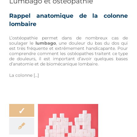
Lumbago et ostéopathie
Rappel anatomique de la colonne
lombaire
L’ostéopathie permet dans de nombreux cas de
soulager le
lumbago
, une douleur du bas du dos qui
est très fréquente et extrêmement handicapante. Pour
comprendre comment les ostéopathes traitent ce type
de douleurs, il est important d’avoir quelques bases
d’anatomie et de biomécanique lombaire.
La colonne […]
✓
ments à éviter
e les douleurs
hroniques
ation
Bien-être