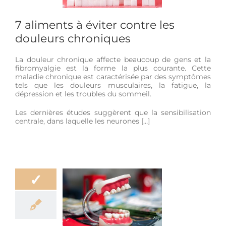
r
Hygiène de vie
7 aliments à éviter contre les
douleurs chroniques
La douleur chronique affecte beaucoup de gens et la
fibromyalgie est la forme la plus courante. Cette
maladie chronique est caractérisée par des symptômes
tels que les douleurs musculaires, la fatigue, la
dépression et les troubles du sommeil.
Les dernières études suggèrent que la sensibilisation
centrale, dans laquelle les neurones […]
✓
choire : plus
ant qu’on ne le
pense !