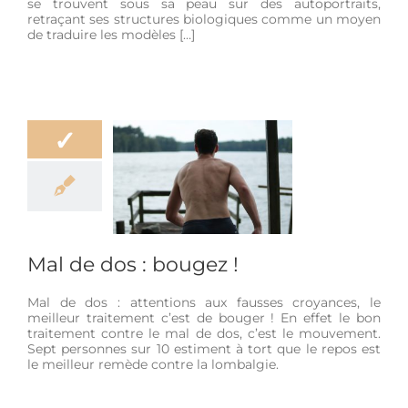
se trouvent sous sa peau sur des autoportraits,
retraçant ses structures biologiques comme un moyen
de traduire les modèles […]
✓
 dos : bougez !
-être
Douleur
Mal de dos : bougez !
Mal de dos : attentions aux fausses croyances, le
meilleur traitement c’est de bouger ! En effet le bon
traitement contre le mal de dos, c’est le mouvement.
Sept personnes sur 10 estiment à tort que le repos est
le meilleur remède contre la lombalgie.