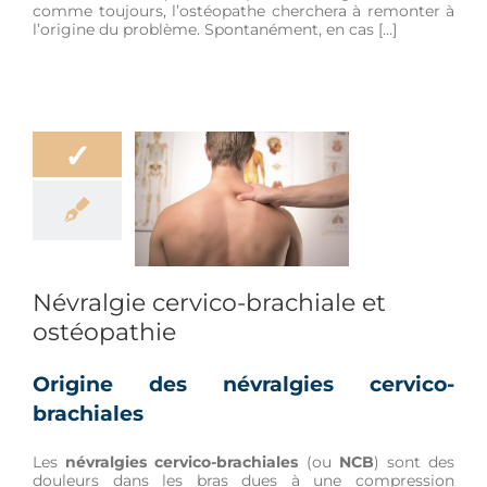
comme toujours, l’ostéopathe cherchera à remonter à
l’origine du problème. Spontanément, en cas […]
✓
lgie cervico-
achiale et
stéopathie
Douleur
Névralgie cervico-brachiale et
ostéopathie
Origine des névralgies cervico-
brachiales
Les
névralgies cervico-brachiales
(ou
NCB
) sont des
douleurs dans les bras dues à une compression