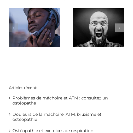
Douleurs de la
Mal de dos : bougez
:
mâchoire, ATM,
!
bruxisme et
ostéopathie
Articles récents
Problèmes de mâchoire et ATM : consultez un
ostéopathe
Douleurs de la mâchoire, ATM, bruxisme et
ostéopathie
Ostéopathie et exercices de respiration