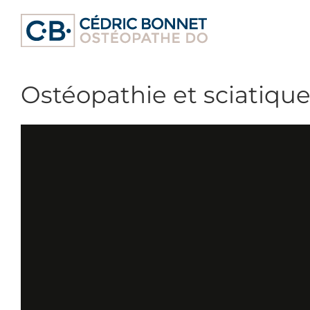
Passer
au
contenu
Ostéopathie et sciatiqu