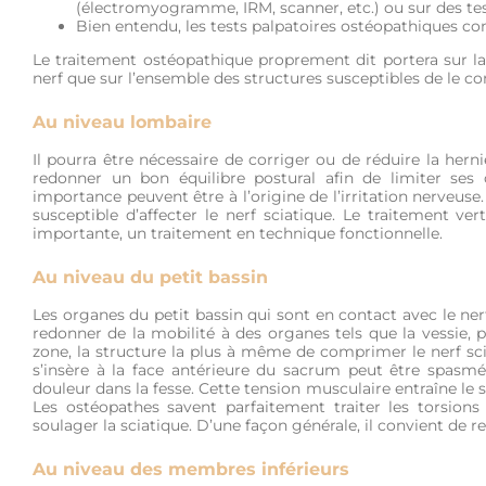
(électromyogramme, IRM, scanner, etc.) ou sur des tes
Bien entendu, les tests palpatoires ostéopathiques co
Le traitement ostéopathique proprement dit portera sur la 
nerf que sur l’ensemble des structures susceptibles de le co
Au niveau lombaire
Il pourra être nécessaire de corriger ou de réduire la hernie
redonner un bon équilibre postural afin de limiter ses 
importance peuvent être à l’origine de l’irritation nerveus
susceptible d’affecter le nerf sciatique. Le traitement v
importante, un traitement en technique fonctionnelle.
Au niveau du petit bassin
Les organes du petit bassin qui sont en contact avec le ner
redonner de la mobilité à des organes tels que la vessie, pa
zone, la structure la plus à même de comprimer le nerf sci
s’insère à la face antérieure du sacrum peut être spasmé e
douleur dans la fesse. Cette tension musculaire entraîne l
Les ostéopathes savent parfaitement traiter les torsions
soulager la sciatique. D’une façon générale, il convient de 
Au niveau des membres inférieurs