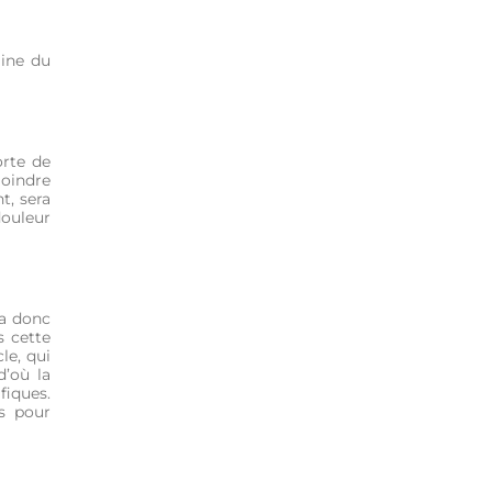
gine du
orte de
moindre
t, sera
douleur
ra donc
s cette
le, qui
d’où la
fiques.
es pour