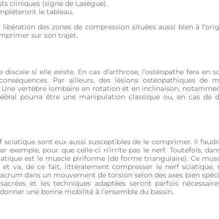
ts cliniques (signe de Lasègue).
mpléteront le tableau.
libération des zones de compression situées aussi bien à l’ori
mprimer sur son trajet.
 discale si elle existe. En cas d’arthrose, l’ostéopathe fera en s
conséquences. Par ailleurs, des lésions ostéopathiques de 
e. Une vertèbre lombaire en rotation et en inclinaison, notammen
ertébral pourra être une manipulation classique ou, en cas de 
f sciatique sont eux aussi susceptibles de le comprimer. Il faud
r exemple, pour que celle-ci n’irrite pas le nerf. Toutefois, dan
atique est le muscle piriforme (de forme triangulaire). Ce musc
t va, de ce fait, littéralement compresser le nerf sciatique, 
e sacrum dans un mouvement de torsion selon des axes bien spéci
 sacrées et les techniques adaptées seront parfois nécessair
redonner une bonne mobilité à l’ensemble du bassin.