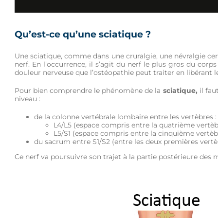
Qu’est-ce qu’une sciatique ?
Une sciatique, comme dans une cruralgie, une névralgie cer
nerf. En l’occurrence, il s’agit du nerf le plus gros du cor
douleur nerveuse que l’ostéopathie peut traiter en libérant l
Pour bien comprendre le phénomène de la
sciatique,
il fau
niveau :
de la colonne vertébrale lombaire entre les vertèbres :
L4/L5 (espace compris entre la quatrième vertèb
L5/S1 (espace compris entre la cinquième vertèbr
du sacrum entre S1/S2 (entre les deux premières vertèb
Ce nerf va poursuivre son trajet à la partie postérieure d