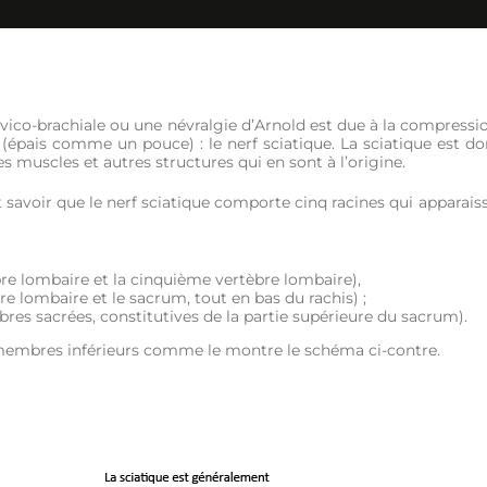
vico-brachiale ou une névralgie d’Arnold est due à la compressi
ps (épais comme un pouce) : le nerf sciatique. La sciatique est d
es muscles et autres structures qui en sont à l’origine.
t savoir que le nerf sciatique comporte cinq racines qui apparais
re lombaire et la cinquième vertèbre lombaire),
e lombaire et le sacrum, tout en bas du rachis) ;
res sacrées, constitutives de la partie supérieure du sacrum).
es membres inférieurs comme le montre le schéma ci-contre.